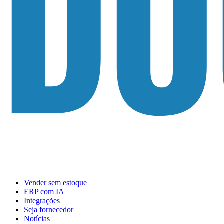
Vender sem estoque
ERP com IA
Integrações
Seja fornecedor
Notícias