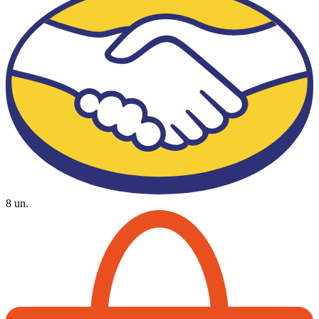
8 un.