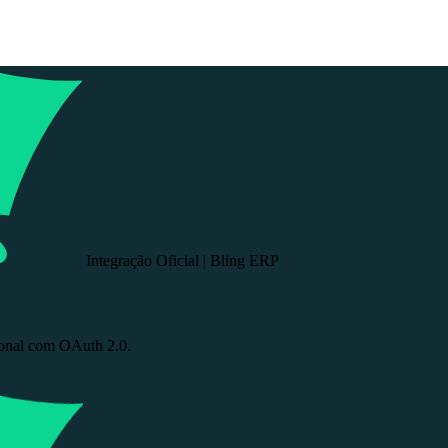
Integração Oficial | Bling ERP
cional com OAuth 2.0.