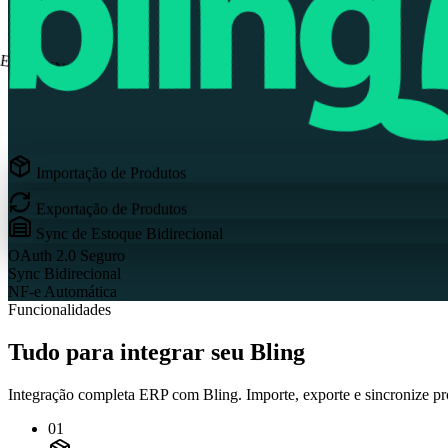
ERP SYNC
Importação de Produtos
Exportação de Produtos
Sync de Estoque Bidirecional
OAuth 2.0
Seguro
Sync
Bidirecional
NF-e
Automática
Funcionalidades
Tudo para integrar seu Bling
Integração completa ERP com Bling. Importe, exporte e sincronize pr
01