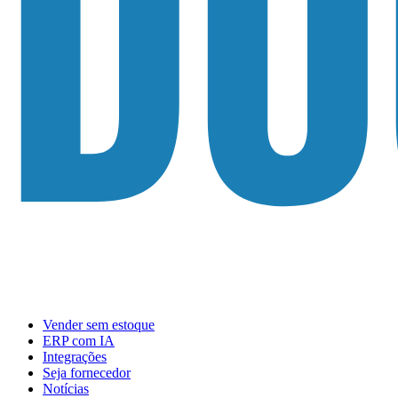
Vender sem estoque
ERP com IA
Integrações
Seja fornecedor
Notícias