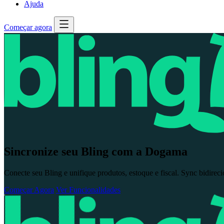
Ajuda
Começar agora
Sincronize seu Bling com a Dogama
Conecte seu Bling e unifique produtos, estoque e fiscal. Sync bidire
Começar Agora
Ver Funcionalidades